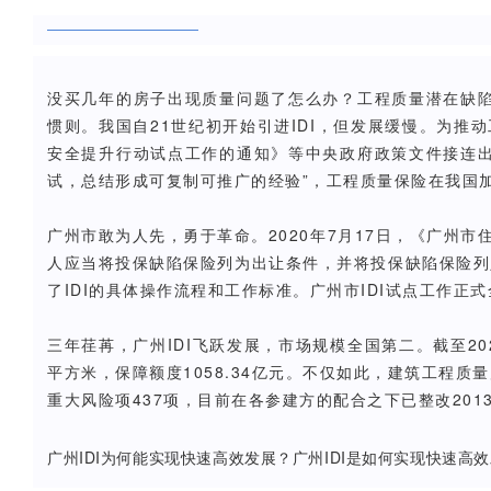
没买几年的房子出现质量问题了怎么办？
工程质量潜在缺
惯则。
我国自
21
世纪初开始引进
IDI
，但发展缓慢。
为推动
安全提升行动试点工作的通知》等中央政府政策文件接连出
试，总结形成可复制可推广的经验”，工程质量保险在我国
广州市敢为人先，勇于革命。2020年7月17日，《广州
人应当将投保缺陷保险列为出让条件，并将投保缺陷保险列
了IDI的具体操作流程和工作标准。广州市IDI试点工作正
三年荏苒，广州IDI飞跃发展，市场规模全国第二。截至202
平方米，保障额度1058.34亿元。不仅如此，建筑工程质
重大风险项437项，目前在各参建方的配合之下已整改20
广州IDI为何能实现快速高效发展？广州IDI是如何实现快速高